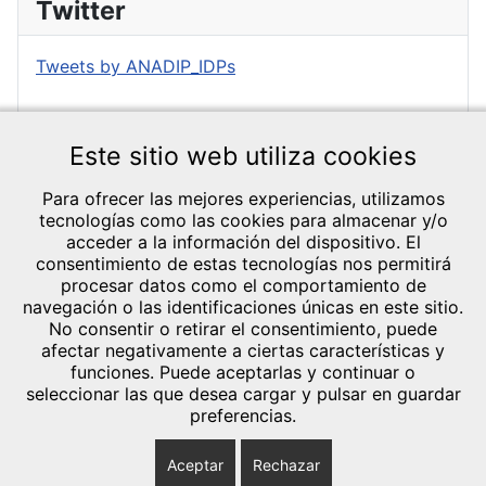
Twitter
Tweets by ANADIP_IDPs
Este sitio web utiliza cookies
Para ofrecer las mejores experiencias, utilizamos
tecnologías como las cookies para almacenar y/o
acceder a la información del dispositivo. El
consentimiento de estas tecnologías nos permitirá
CRÉDITOS Y
procesar datos como el comportamiento de
TEXTOS LEGALES
navegación o las identificaciones únicas en este sitio.
General Lázaro
No consentir o retirar el consentimiento, puede
Aviso legal
afectar negativamente a ciertas características y
Cárdenas, 1 Bl.13
Política de
funciones. Puede aceptarlas y continuar o
14013 - Córdoba
Privacidad
seleccionar las que desea cargar y pulsar en guardar
Política de cookies
Telef.: 644 20 35
preferencias.
(UE)
40
Aceptar
Rechazar