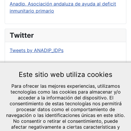
Anadip, Asociación andaluza de ayuda al deficit
inmunitario primario
Twitter
Tweets by ANADIP_IDPs
Este sitio web utiliza cookies
Para ofrecer las mejores experiencias, utilizamos
tecnologías como las cookies para almacenar y/o
acceder a la información del dispositivo. El
consentimiento de estas tecnologías nos permitirá
CRÉDITOS Y
procesar datos como el comportamiento de
TEXTOS LEGALES
navegación o las identificaciones únicas en este sitio.
General Lázaro
No consentir o retirar el consentimiento, puede
Aviso legal
afectar negativamente a ciertas características y
Cárdenas, 1 Bl.13
Política de