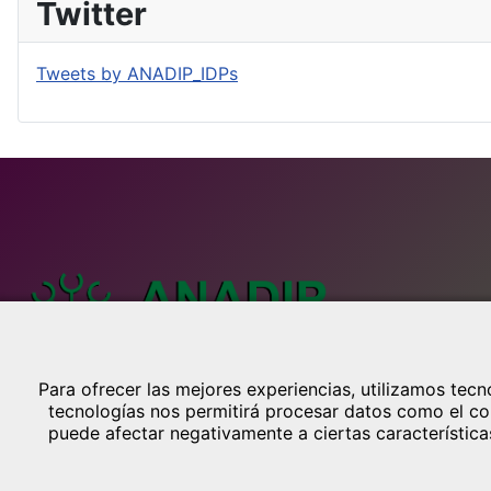
Twitter
Tweets by ANADIP_IDPs
CRÉ
Avis
Polí
Para ofrecer las mejores experiencias, utilizamos tec
General Lázaro Cárdenas, 1 Bl.13
tecnologías nos permitirá procesar datos como el com
Polí
14013 - Córdoba
puede afectar negativamente a ciertas característica
Telef.: 644 20 35 40