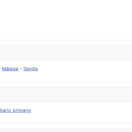
-
Málaga
-
Sevilla
tario primario