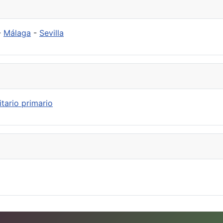
-
Málaga
-
Sevilla
tario primario