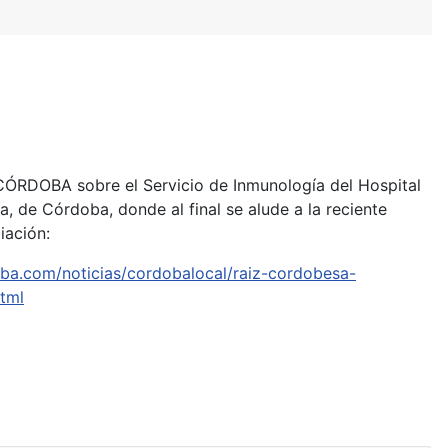
 CÓRDOBA sobre el Servicio de Inmunología del Hospital
ía, de Córdoba, donde al final se alude a la reciente
iación:
oba.com/noticias/cordobalocal/raiz-cordobesa-
tml