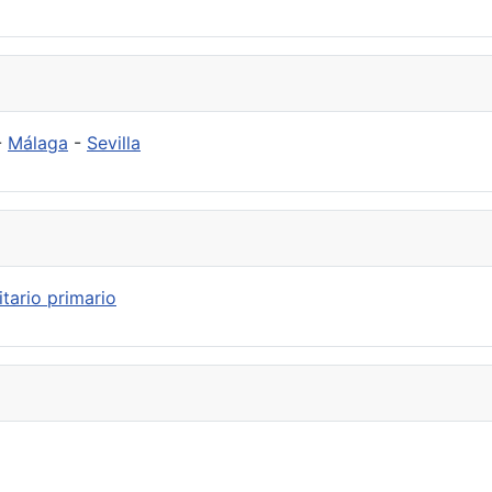
-
Málaga
-
Sevilla
tario primario